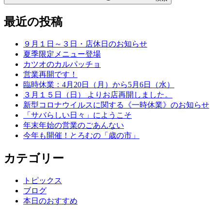
最近の投稿
９月１日～３日・店休日のお知らせ
夏季限定メニュー登場
カツオのカルパッチョ
営業再開です！
臨時休業：4月20日（月）から5月6日（水）
３月１５日（日） よりお店再開しました。
新型コロナウイルスに関する《一時休業》のお知らせ
「サバらしい日々」にようこそ
年末年始の営業のごあんない
今年も開催！とろむの「歳の市」
カテゴリー
トピックス
ブログ
本日のおすすめ